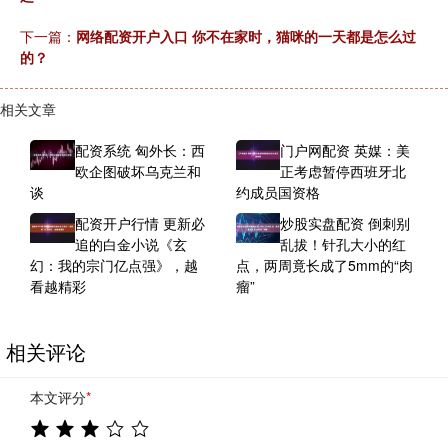
下一篇：
网络配资开户入口 你不在家时，猫咪的一天都是怎么过
的？
相关文章
配资系统 匈外长：西
门户网配资 英媒：美
欧企图破坏乌克兰和
正考虑暂停西班牙北
谈
约成员国资格
配资开户行情 更新必
炒股实盘配资 倒刺别
追的白金小说《玄
乱拔！针孔大小的红
幻：我的宗门亿点强》，越
点，两周竟长成了5mm的“肉
看越精彩
瘤”
相关评论
本文评分
*