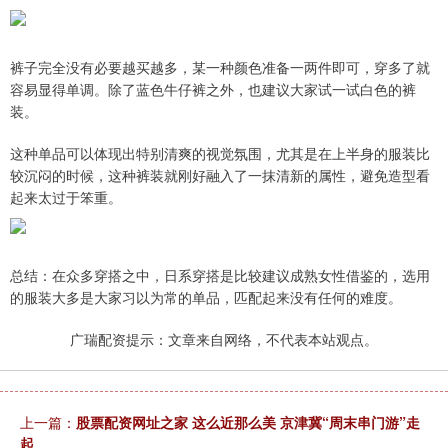
裤子完全没有必要越买越多，某一种颜色准备一两件即可，穿多了就
容易显得单调。除了蓝色牛仔裤之外，也建议大家试一试白色的裤
装。
这种单品可以体现出特别清爽的视觉氛围，尤其是在上半身的服装比
较沉闷的时候，这种裤装就刚好融入了一抹清新的属性，避免造型看
起来太过于笨重。
总结：在众多穿搭之中，日系穿搭是比较建议成熟女性借鉴的，选用
的服装大多是大家习以为常的单品，匹配起来没有任何的难度。
广瑞配资提示：文章来自网络，不代表本站观点。
上一篇：
股票配资网址之家 这么近那么美 京津冀“周末串门游”走
起