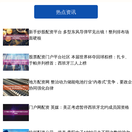
热点资讯
新手炒股配资平台 多型东风导弹罕见出镜！整列排布场
面硬核
股票配资门户平台社区 本届世界杯夺回球权榜：扎卡、
于帕并列榜首；西班牙三人上榜
地方配资网 整治动力储能电池行业“内卷式”竞争，要政企
协同强化自律
门户网配资 英媒：美正考虑暂停西班牙北约成员国资格
杭州配资公司一览表 贵阳女子1880元办不限次数的瑜伽